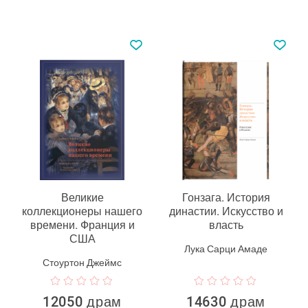
Великие
Гонзага. История
коллекционеры нашего
династии. Искусство и
времени. Франция и
власть
США
Лука Сарци Амаде
Стоуртон Джеймс
12050 драм
14630 драм