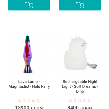
Lava Lamp -
Rechargeable Night
Magmastic! - Holo Fairy
Light - Soft Dreams -
Dino
13900 драм
8400 драм