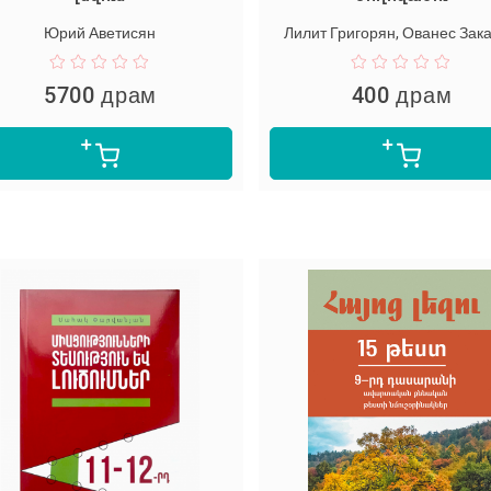
Юрий Аветисян
Лилит Григорян, Ованес Зак
5700 драм
400 драм