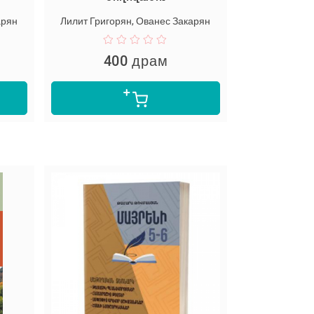
арян
Лилит Григорян, Ованес Закарян
400 драм