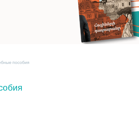
ебные пособия
собия