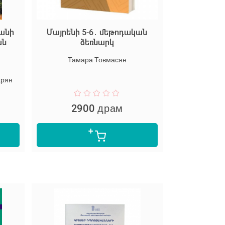
րանի
Մայրենի 5-6․ մեթոդական
ան
ձեռնարկ
Тамара Товмасян
арян
2900 драм