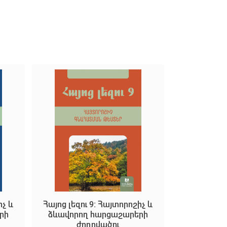
իչ և
Հայոց լեզու 9: Հայտորոշիչ և
րի
ձևավորող հարցաշարերի
ժողովածու