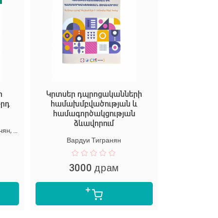
ի
Կրտսեր դպրոցականների
-րդ
համախմբվածության և
համագործակցության
ձևավորում
Сократ Мкртчян, Карине Чибухчян, Гурген Ованнисян
Вардуи Тигранян
3000 драм