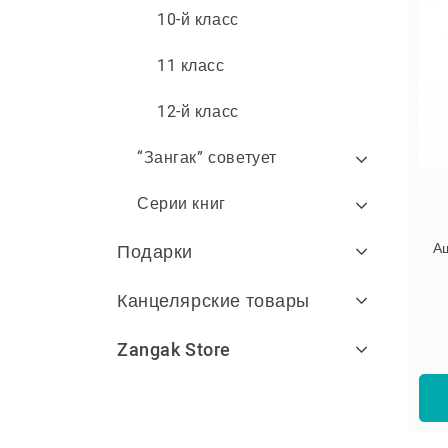
10-й класс
11 класс
12-й класс
“Зангак” советует
Серии книг
А
Подарки
Канцелярские товары
Zangak Store