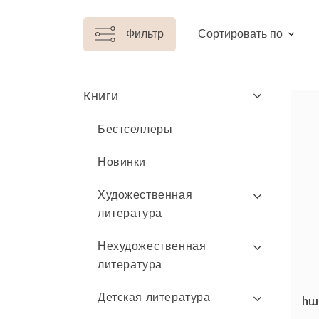
Фильтр
Сортировать по
Книги
Бестселлеры
Новинки
Художественная
литература
Нехудожественная
литература
Детская литература
հա