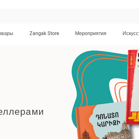
овары
Zangak Store
Мероприятия
Искусс
селлерами