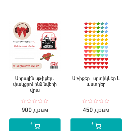
Սիրային սթիքեր․
Սթիքեր․ սրտիկներ և
փակցրու՛ ինձ նվերի
աստղեր
վրա
900 драм
450 драм