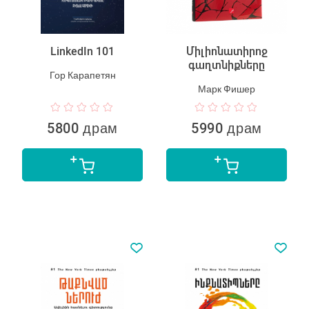
LinkedIn 101
Միլիոնատիրոջ
գաղտնիքները
Гор Карапетян
Марк Фишер
5800 драм
5990 драм