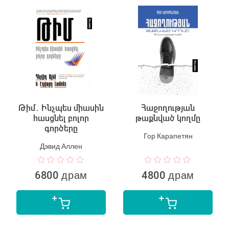
Թիմ․ Ինչպես միասին
Հաջողության
հասցնել բոլոր
թաքնված կողմը
գործերը
Гор Карапетян
Дэвид Аллен
6800 драм
4800 драм