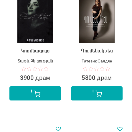
Կողմնացույց
Դու մենակ չես
Տաթև Բեյբության
Татевик Саядян
3900 драм
5800 драм