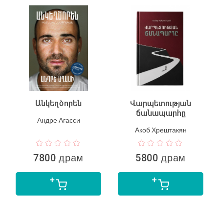
Անկեղծորեն
Վարպետության
ճանապարհը
Андре Агасси
Акоб Хрештакян
7800 драм
5800 драм