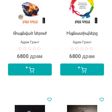
Թաքնված ներուժ
Ինքնատիպները
Адам Грант
Адам Грант
6800 драм
6800 драм