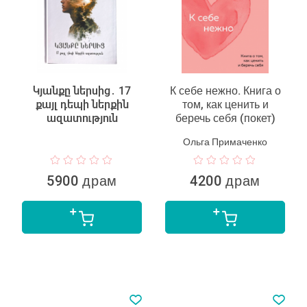
Կյանքը ներսից․ 17
К себе нежно. Книга о
քայլ դեպի ներքին
том, как ценить и
ազատություն
беречь себя (покет)
Ольга Примаченко
5900 драм
4200 драм