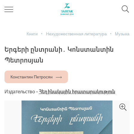
Книги
Нехудожественная литература
Музыка
Երգերի ընտրանի․ Կոնստանտին
Պետրոսյան
Константин Петросян
Издательство -
Հեղինակային հրատարակություն