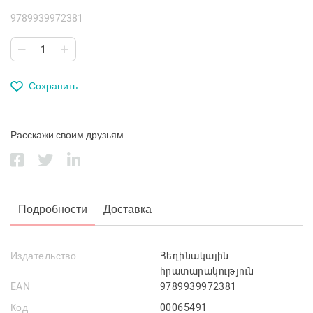
9789939972381
Сохранить
Расскажи своим друзьям
Подробности
Доставка
Издательство
Հեղինակային
հրատարակություն
EAN
9789939972381
Код
00065491