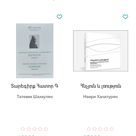
Տարեգիրք Հատոր Գ
Հնչյուն և լռություն
Татевик Шахкулян
Наири Хачатурян