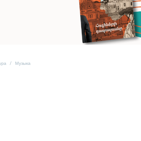
ура
Музыка