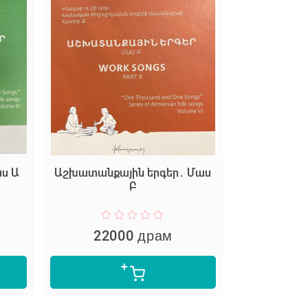
ս Ա
Աշխատանքային երգեր․ Մաս
Բ
22000 драм