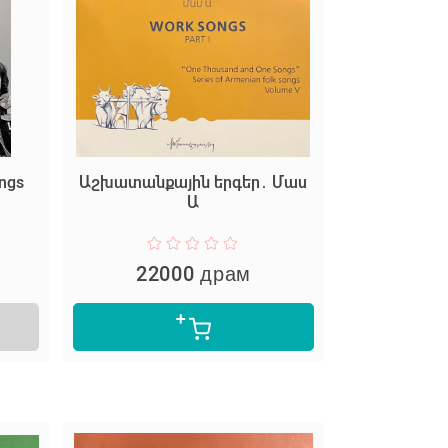
ongs
Աշխատանքային երգեր․ Մաս
Ա
22000 драм