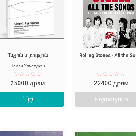
Հնչյուն և լռություն
Rolling Stones - All the S
Наири Хачатурян
25000 драм
22400 драм
Недоступно