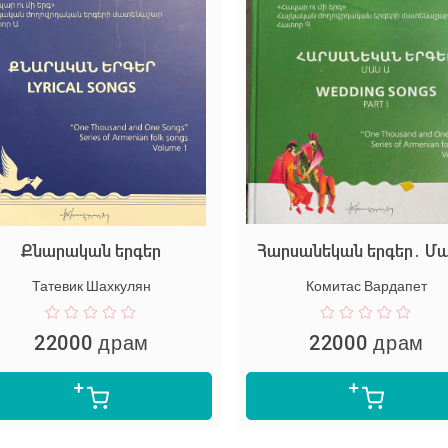
Քնարական երգեր
Հարսանեկան երգեր․ Մա
Татевик Шахкулян
Комитас Вардапет
22000 драм
22000 драм