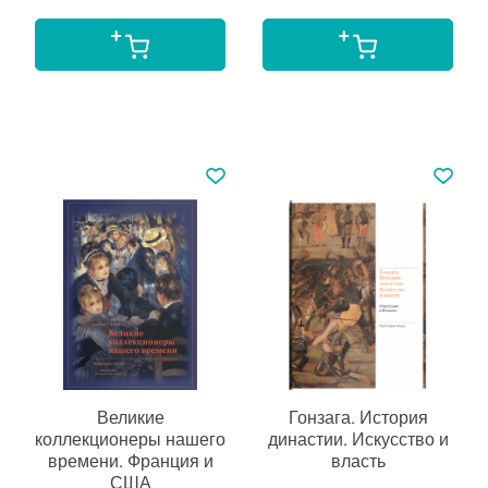
Великие
Гонзага. История
коллекционеры нашего
династии. Искусство и
времени. Франция и
власть
США