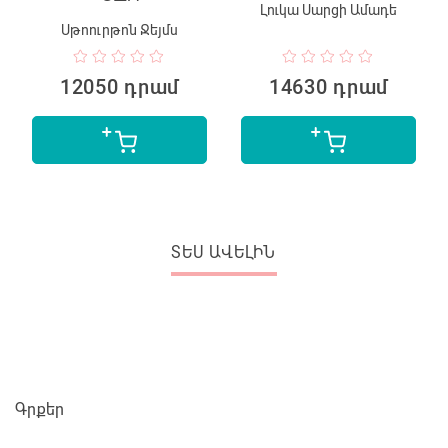
Լուկա Սարցի Ամադե
Սթոուրթոն Ջեյմս
12050 դրամ
14630 դրամ
ՏԵՍ ԱՎԵԼԻՆ
Գրքեր