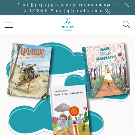
Պատվիրի՛ր գրքեր, ստացի՛ր արագ առաքում:
011223366
Պատվիրիր զանգ հիմա
ՊԱՈԼՈ ՍՈՐԵՆՏԻՆՈ
Բոլորն իրավացի են
ՇԱՐՈՒՆԱԿԻՐ ԿԱՐԴԱԼ