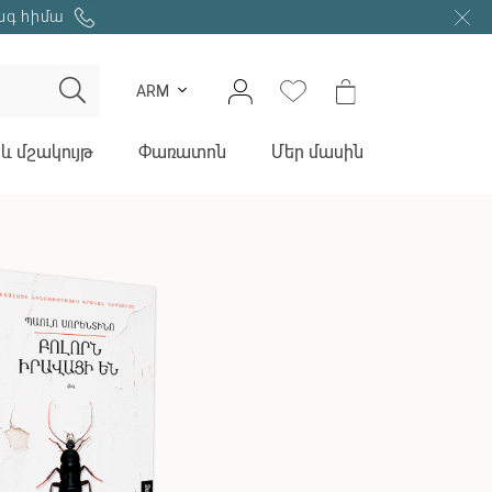
նգ հիմա
ARM
և մշակույթ
Փառատոն
Մեր մասին