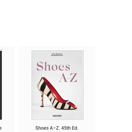
e
Shoes A–Z. 45th Ed.