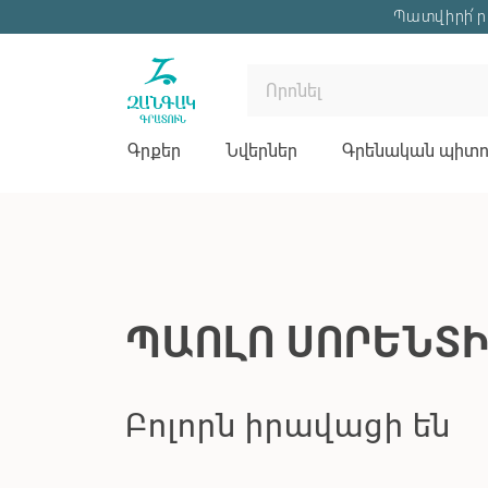
Պատվիրի՛ր 
Գրքեր
Նվերներ
Գրենական պիտու
ՊԱՈԼՈ ՍՈՐԵՆՏ
Բոլորն իրավացի են