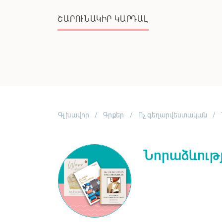
ՇԱՐՈՒՆԱԿԻՐ ԿԱՐԴԱԼ
Գլխավոր
Գրքեր
Ոչ գեղարվեստական
Նորաձևությ