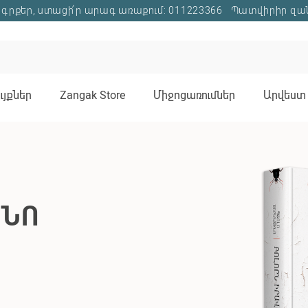
գրքեր, ստացի՛ր արագ առաքում: 011223366
Պատվիրիր զա
յքներ
Zangak Store
Միջոցառումներ
Արվեստ 
ԻՆՈ