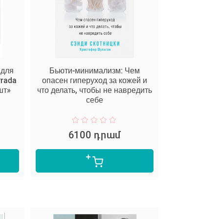
 для
Бьюти-минимализм: Чем
Prada
опасен гиперуход за кожей и
шт»
что делать, чтобы не навредить
себе
6100 դրամ