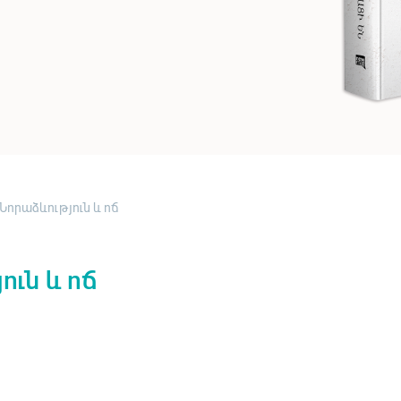
Նորաձևություն և ոճ
ուն և ոճ