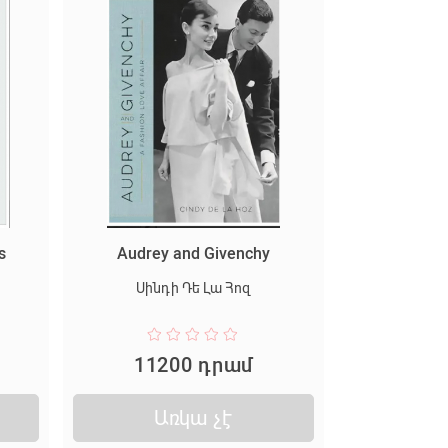
s
Audrey and Givenchy
Սինդի Դե Լա Հոզ
11200 դրամ
Առկա չէ