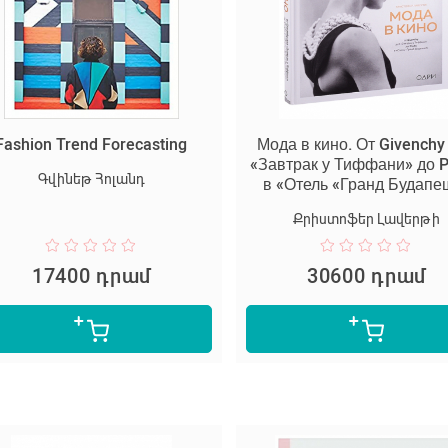
Fashion Trend Forecasting
Мода в кино. От Givenchy
«Завтрак у Тиффани» до 
Գվինեթ Հոլանդ
в «Отель «Гранд Будапе
Քրիստոֆեր Լավերթի
17400 դրամ
30600 դրամ