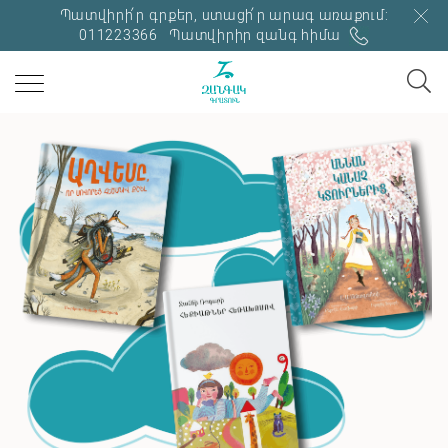
Պատվիրի՛ր գրքեր, ստացի՛ր արագ առաքում:
011223366
Պատվիրիր զանգ հիմա