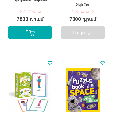
Ջեյն Բուլ
7800 դրամ
7300 դրամ
Առկա չէ