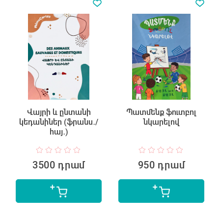
Վայրի և ընտանի
Պատմենք ֆուտբոլ
կեդանիներ (ֆրանս․/
նկարելով
հայ․)
3500 դրամ
950 դրամ