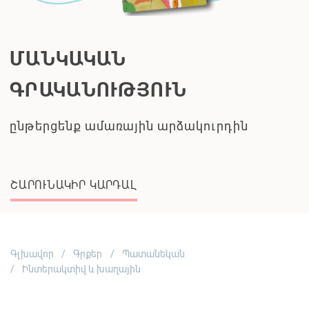
ՊԱՈԼՈ ՍՈՐԵՆՏԻՆՈ
Բոլորն իրավացի են
ՇԱՐՈՒՆԱԿԻՐ ԿԱՐԴԱԼ
Գլխավոր
Գրքեր
Պատանեկան
Ինտերակտիվ և խաղային