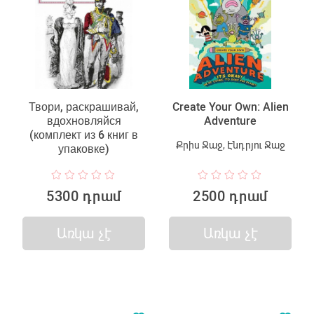
Твори, раскрашивай,
Create Your Own: Alien
вдохновляйся
Adventure
(комплект из 6 книг в
Քրիս Ջաջ, Էնդրյու Ջաջ
упаковке)
5300 դրամ
2500 դրամ
Առկա չէ
Առկա չէ