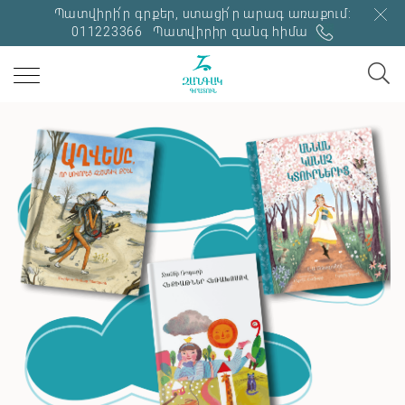
Պատվիրի՛ր գրքեր, ստացի՛ր արագ առաքում:
011223366
Պատվիրիր զանգ հիմա
ՊԱՈԼՈ ՍՈՐԵՆՏԻՆՈ
Բոլորն իրավացի են
ՇԱՐՈՒՆԱԿԻՐ ԿԱՐԴԱԼ