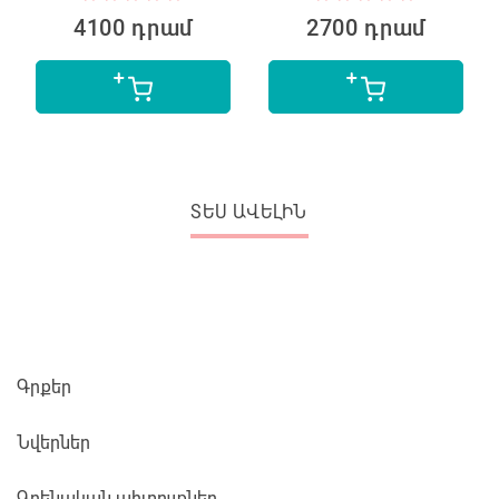
4100 դրամ
2700 դրամ
ՏԵՍ ԱՎԵԼԻՆ
Գրքեր
Նվերներ
Գրենական պիտույքներ