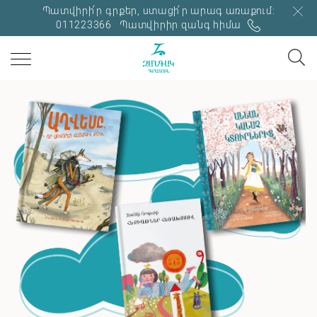
Պատվիրի՛ր գրքեր, ստացի՛ր արագ առաքում:
011223366
Պատվիրիր զանգ հիմա