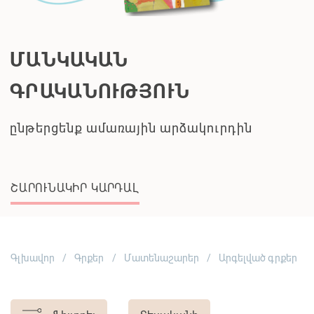
ՄԱՆԿԱԿԱՆ
ԳՐԱԿԱՆՈՒԹՅՈՒՆ
ընթերցենք ամառային արձակուրդին
ՇԱՐՈՒՆԱԿԻՐ ԿԱՐԴԱԼ
Գլխավոր
Գրքեր
Մատենաշարեր
Արգելված գրքեր