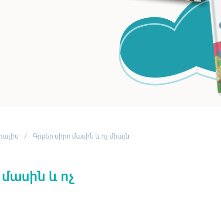
իրավացի
են
ՇԱՐՈՒՆԱԿԻՐ
ԿԱՐԴԱԼ
տալիս
Գրքեր սիրո մասին և ոչ միայն
 մասին և ոչ