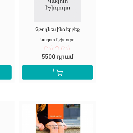
Չթողնես ինձ երբեք
Կազուո Իշիգուրո
5500 դրամ