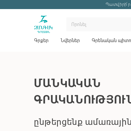
Պատվիրի՛ր 
Գրքեր
Նվերներ
Գրենական պիտու