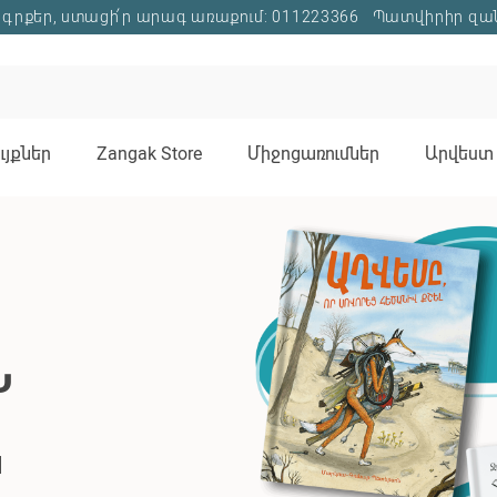
գրքեր, ստացի՛ր արագ առաքում: 011223366
Պատվիրիր զա
յքներ
Zangak Store
Միջոցառումներ
Արվեստ 
ՊԱՈԼՈ
ՍՈՐԵՆՏ
ԻՆՈ
Բոլորն