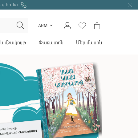
նգ հիմա
ARM
և մշակույթ
Փառատոն
Մեր մասին