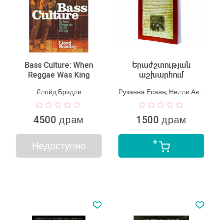
Bass Culture: When
Երաժշտության
Reggae Was King
աշխարհում
Ллойд Брэдли
Рузанна Есаян, Нелли Аветисян
4500 драм
1500 драм
Недоступно