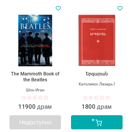
The Mammoth Book of
Երգարան
the Beatles
Католикос Лазарь I
Шон Иган
11900 драм
1800 драм
Недоступно