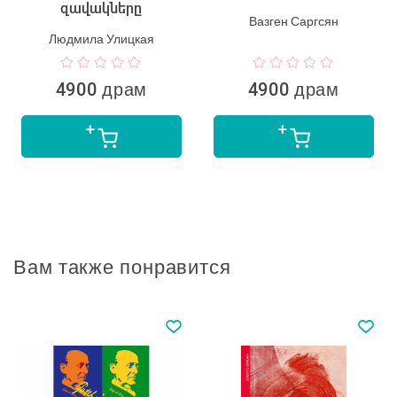
զավակները
Вазген Саргсян
Людмила Улицкая
4900 драм
4900 драм
Вам также понравится