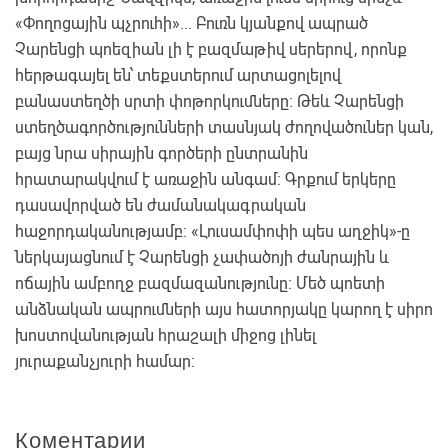
«Փողոցային պչրուհի»... Բուռն կյանքով ապրած
Չարենցի պոեզիան լի է բազմաթիվ սերերով, որոնք
հերթագայել են՝ տեքստերում արտացոլելով
բանաստեղծի սրտի փոթորկումները։ Թեև Չարենցի
ստեղծագործությունների տասնյակ ժողովածուներ կան,
բայց նրա սիրային գործերի ընտրանին
հրատարակվում է առաջին անգամ: Գրքում երկերը
դասավորված են ժամանակագրական
հաջորդականությամբ: «Լուսամփոփի պես աղջիկ»-ը
ներկայացնում է Չարենցի չափածոյի ժանրային և
ոճային ամբողջ բազմազանությունը։ Մեծ պոետի
անձնական ապրումների այս հատորյակը կարող է սիրո
խոստովանության հրաշալի միջոց լինել
յուրաքանչյուրի համար:
Коментарии