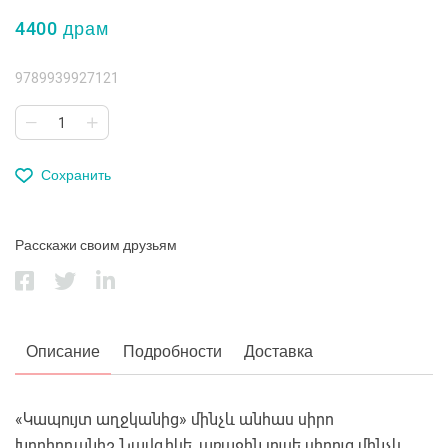
4400 драм
9789939927121
Сохранить
Расскажи своим друзьям
Описание
Подробности
Доставка
«Կապույտ աղջկանից» մինչև անհաս սիրո
խորհրդանիշ Նավզիկե, առաջին լուսե սիրուց մինչև