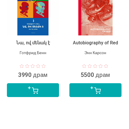
Նա, ով մենակ է
Autobiography of Red
Готфрид Бенн
Энн Карсон
3990 драм
5500 драм