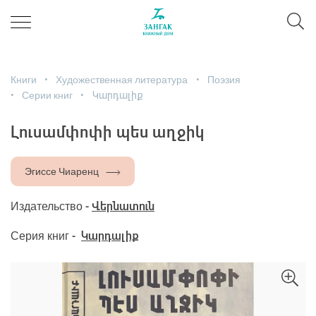
Книги
Художественная литература
Поэзия
Серии книг
Կարդալիք
Լուսամփոփի պես աղջիկ
Эгиссе Чиаренц
Издательство -
Վերնատուն
Серия книг -
Կարդալիք