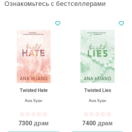
Ознакомьтесь с бестселлерами
Twisted Hate
Twisted Lies
Ана Хуан
Ана Хуан
7300 драм
7400 драм