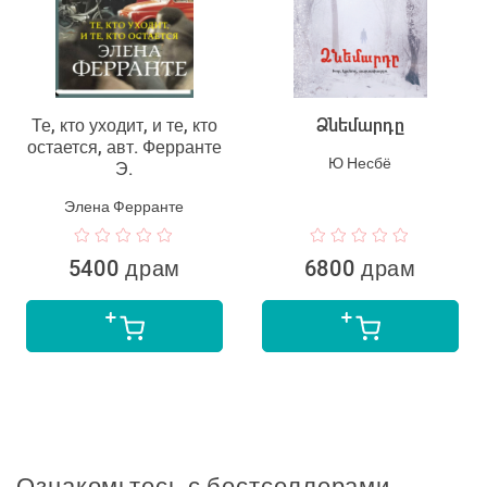
Те, кто уходит, и те, кто
Ձնեմարդը
остается, авт. Ферранте
Ю Несбё
Э.
Элена Ферранте
5400 драм
6800 драм
Ознакомьтесь с бестселлерами