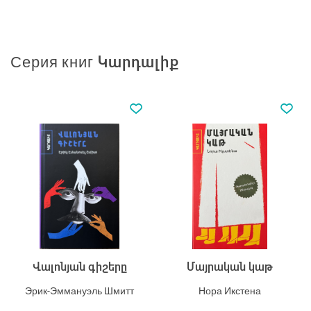
Серия книг Կարդալիք
Վալոնյան գիշերը
Մայրական կաթ
Эрик-Эммануэль Шмитт
Нора Икстена