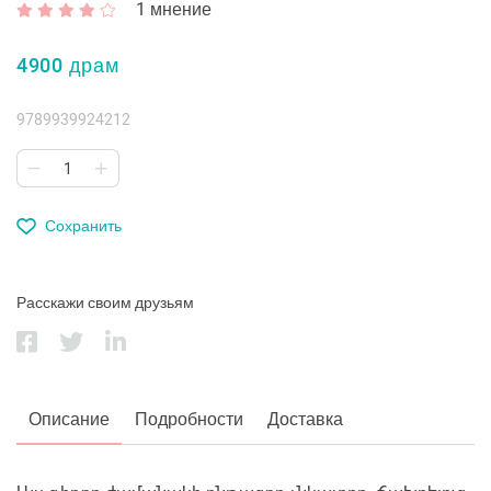
1
мнение
4900 драм
9789939924212
Сохранить
Расскажи своим друзьям
Описание
Подробности
Доставка