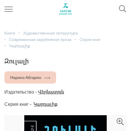
Книги
Художественная литература
Современная зарубежная проза
Серии книг
Կարդալիք
Զուլալի
Наринэ Абгарян
Издательство -
Վերնատուն
Серия книг -
Կարդալիք