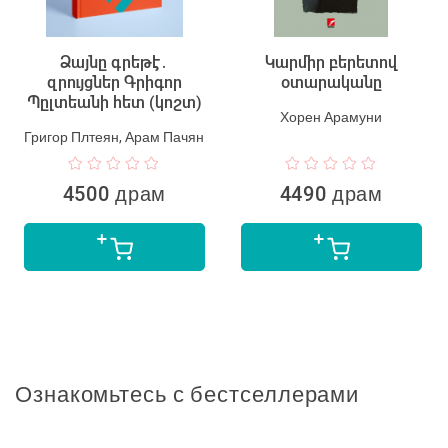
Ձայնը գրեթէ․
Կարմիր բերետով
զրույցներ Գրիգոր
օտարականը
Պըլտեանի հետ (կոշտ)
Хорен Арамуни
Григор Плтеян, Арам Пачян
4500 драм
4490 драм
Ознакомьтесь с бестселлерами