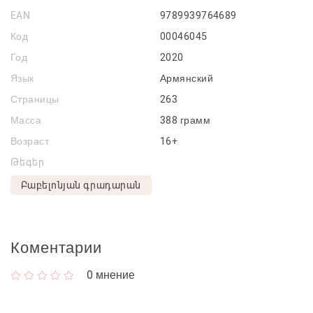
EAN
9789939764689
Код
00046045
Год
2020
Язык
Армянский
Страницы
263
Масса
388 грамм
Возраст
16+
Թեգեր
Բաբելոնյան գրադարան
Коментарии
0
мнение