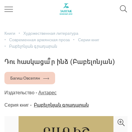
Книги
Художественная литература
Современная армянская проза
Серии книг
Բաբելոնյան գրադարան
Դու հասկացա՞ր ինձ (Բաբելոնյան)
Багиш Овсепян
Издательство -
Антарес
Серия книг -
Բաբելոնյան գրադարան