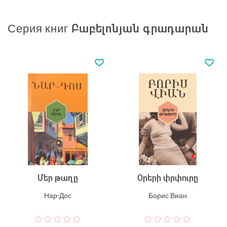
Серия книг Բաբելոնյան գրադարան
Մեր թաղը
Օրերի փրփուրը
Нар-Дос
Борис Виан