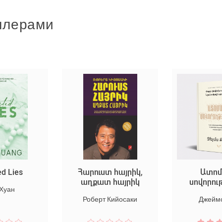
ллерами
ed Lies
Հարուստ հայրիկ,
Ատոմ
աղքատ հայրիկ
սովորու
 Хуан
Роберт Кийосаки
Джеймс