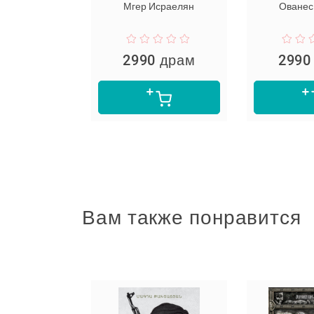
Мгер Исраелян
Ованес Еранян
2990 драм
2990 драм
Вам также понравится