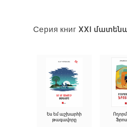
Серия книг XXI մատե
ակը
Ես եմ աշխարհի
Ողորմություն
թագավորը
Ֆրոսյային
н