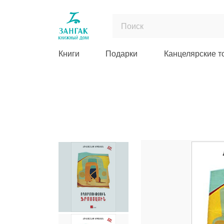
Книги
Подарки
Канцелярские т