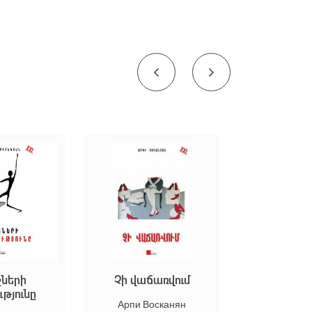
Չի վաճառվում
Կիկոսի վերադար
Арпи Восканян
Армен Оганян