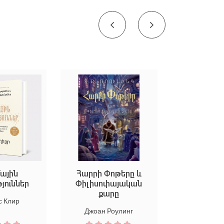
ային
Հարրի Փոթերը և
Եկեք ստեղ
թյուններ
Փիլիսոփայական
արվ
քարը
 Клир
Марион
Джоан Роулинг