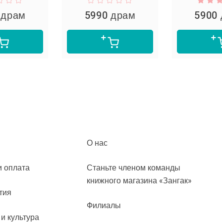
 драм
5990 драм
5900
О нас
и оплата
Станьте членом команды
книжного магазина «Зангак»
тия
Филиалы
 и культура