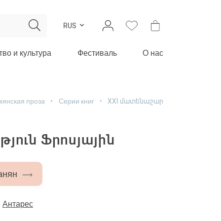
RUS
тво и культура
Фестиваль
О нас
янская проза
Серии книг
XXI մատենաշար
թյուն Ֆրոսյային
анян
-
Антарес