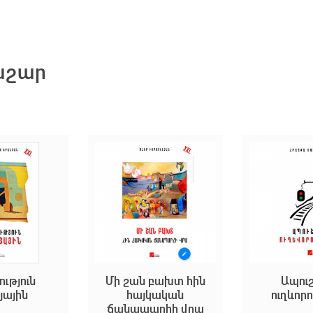
նաշար
Մի շան բախտ հին
Ապուշների
հայկական
ուղևորությունը
ճանապարհի վրա