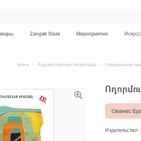
овары
Zangak Store
Мероприятия
Искусс
Книги
Художественная литература
Современная арм
Ողորմու
Ованес Ер
Издательство 