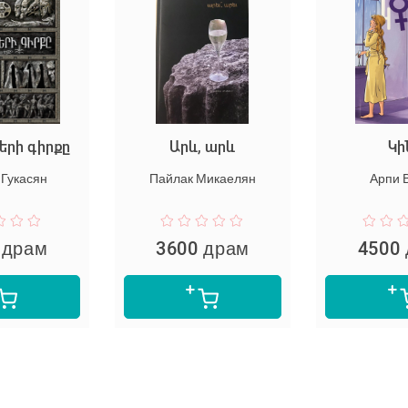
գիրքը
Արև, արև
Կինը
сян
Пайлак Микаелян
Арпи Ванян
ам
3600 драм
4500 др