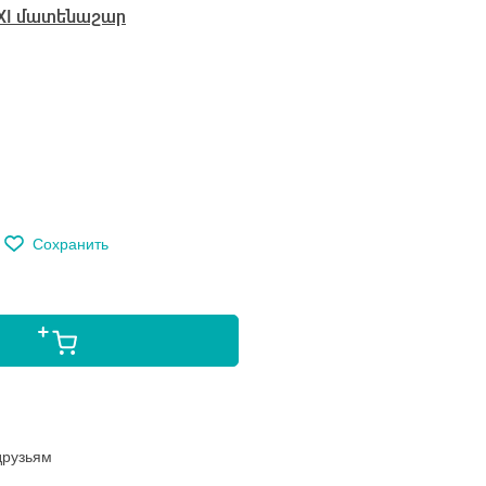
XI մատենաշար
м
Сохранить
друзьям