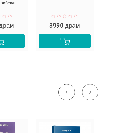
3990 драм
2990 драм
Недоступно