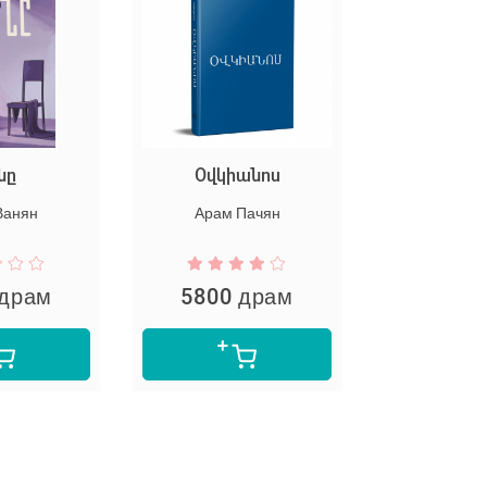
Օվկիանոս
Տիպանգո
Арам Пачян
Ваан Тер-Каза
ам
5800 драм
2900 дра