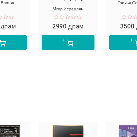
Грачья Сарибекян
Мгер Исраелян
2990 драм
3500 драм