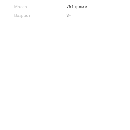
Масса
751 грамм
Возраст
3+