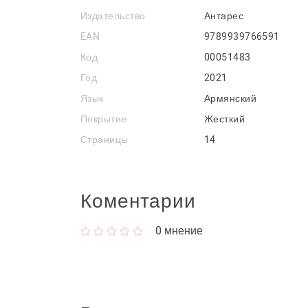
Издательство
Антарес
EAN
9789939766591
Код
00051483
Год
2021
Язык
Армянский
Покрытие
Жесткий
Страницы
14
Коментарии
0
мнение