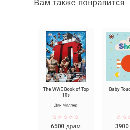
Вам также понравится
իմափ -
The WWE Book of Top
Baby Tou
հայտիր
10s
արհը
Дин Миллер
 драм
6500 драм
3900