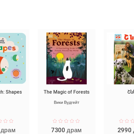
ch: Shapes
The Magic of Forests
Շն
Вики Вудгейт
 драм
7300 драм
2990