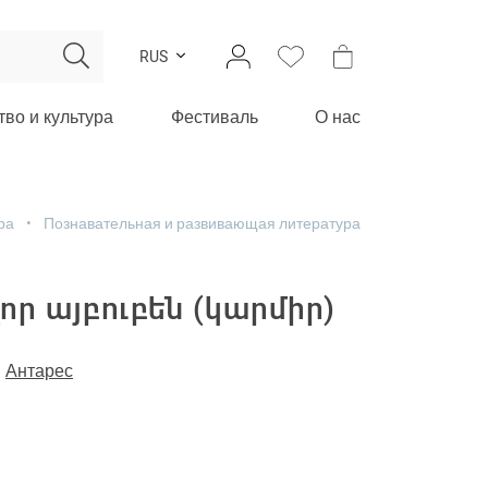
RUS
тво и культура
Фестиваль
О нас
ра
Познавательная и развивающая литература
ր այբուբեն (կարմիր)
-
Антарес
м