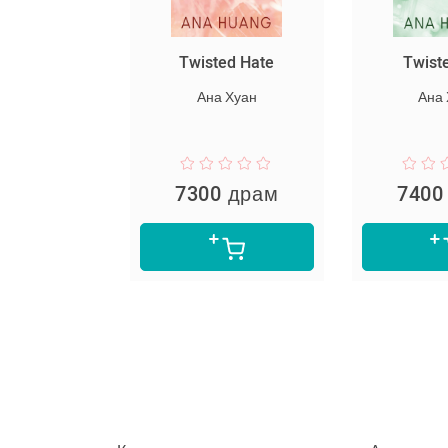
սարյակ
Twisted Hate
Twist
նելը
Ана Хуан
Ана
пер Ли
 драм
7300 драм
7400