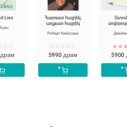
ed Lies
Հարուստ հայրիկ,
Ատոմ
աղքատ հայրիկ
սովորու
 Хуан
Роберт Кийосаки
Джеймс
 драм
5990 драм
5900