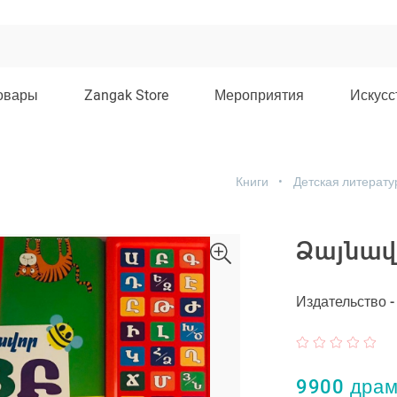
овары
Zangak Store
Мероприятия
Искусс
Книги
Детская литерату
Ձայնավո
Издательство 
9900 дра