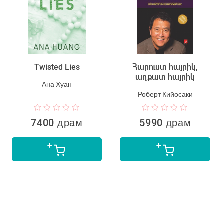
Twisted Lies
Հարուստ հայրիկ,
աղքատ հայրիկ
Ана Хуан
Роберт Кийосаки
7400 драм
5990 драм