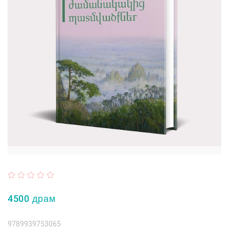
4500 драм
9789939753065