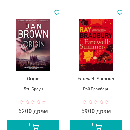
Origin
Farewell Summer
Дэн Браун
Рэй Брэдбери
6200 драм
5900 драм