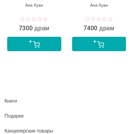
Ана Хуан
Ана Хуан
7300 драм
7400 драм
Книги
Подарки
Канцелярские товары