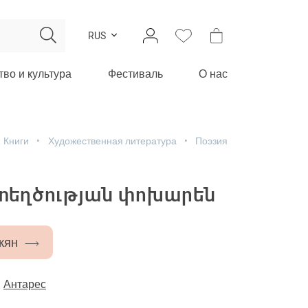
RUS
тво и культура
Фестиваль
О нас
Книги
Художественная литература
Поэзия
եղծության փոխարեն
кян
-
Антарес