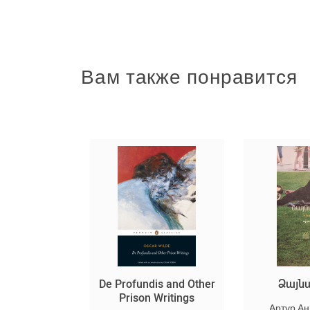
Вам также понравится
ւմներ Երկեր
De Profundis and Other
Ձայն
մակներ
Prison Writings
Артур А