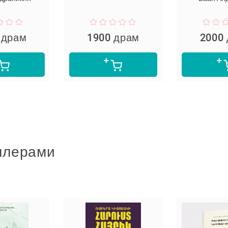
 драм
1900 драм
2000
ллерами