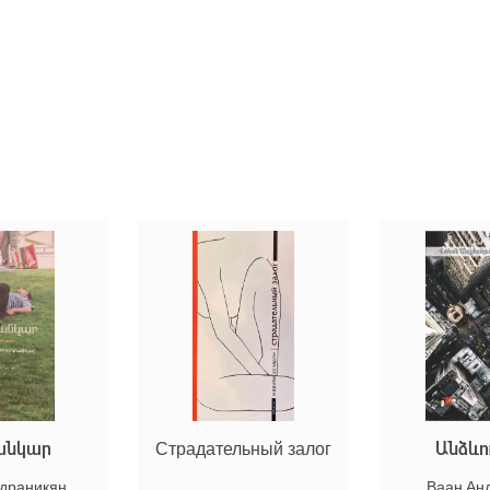
անկար
Страдательный залог
Անձևո
ндраникян
Ваан Ан