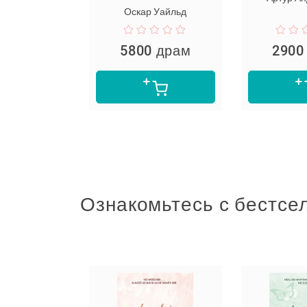
р Рембо
Оскар Уайльд
 драм
5800 драм
2900
Ознакомьтесь с бестсе