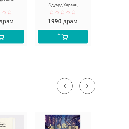
Эдуард Харенц
 драм
1990 драм
4000 