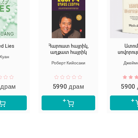
ed Lies
Հարուստ հայրիկ,
Ատոմ
աղքատ հայրիկ
սովորու
 Хуан
Роберт Кийосаки
Джеймс
 драм
5990 драм
5900