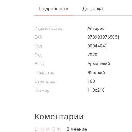
Подробности
Доставка
Издательство
Антарес
EAN
9789939765051
Код
00044041
Год
2020
Язык
Армянский
Покрытие
Жесткий
Страницы
160
Размер
110x210
Коментарии
0
мнение