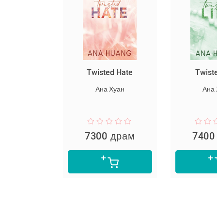
սարյակ
Twisted Hate
Twist
նելը
Ана Хуан
Ана
пер Ли
 драм
7300 драм
7400