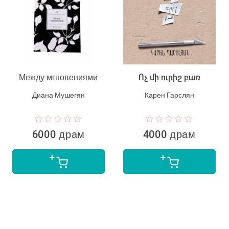
Между мгновениями
Ոչ մի ուրիշ բառ
Диана Мушегян
Карен Гарслян
6000 драм
4000 драм