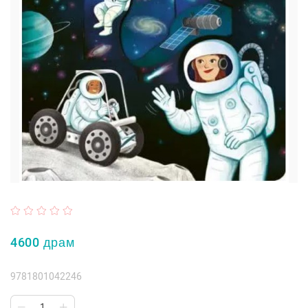
4600 драм
9781801042246