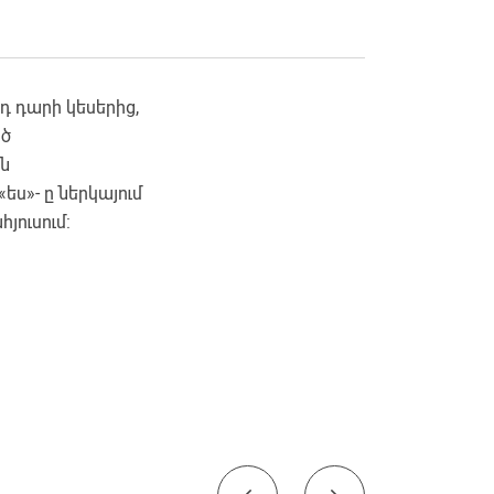
դ դարի կեսերից,
ած
ն
ես»- ը ներկայում
յուսում: