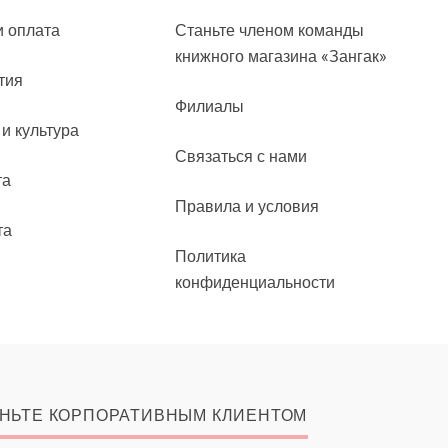
и оплата
Станьте членом команды
книжного магазина «Зангак»
тия
Филиалы
 и культура
Связаться с нами
та
Правила и условия
та
Политика
конфиденциальности
НЬТЕ КОРПОРАТИВНЫМ КЛИЕНТОМ