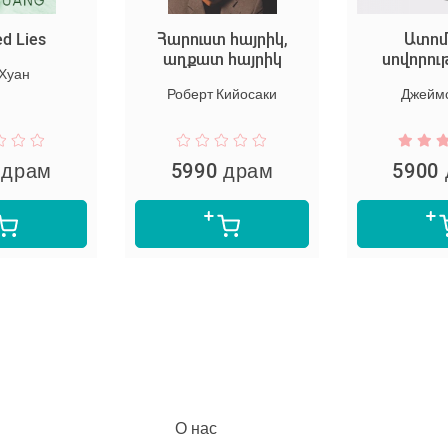
ed Lies
Հարուստ հայրիկ,
Ատոմ
աղքատ հայրիկ
սովորու
 Хуан
Роберт Кийосаки
Джеймс
 драм
5990 драм
5900
О нас