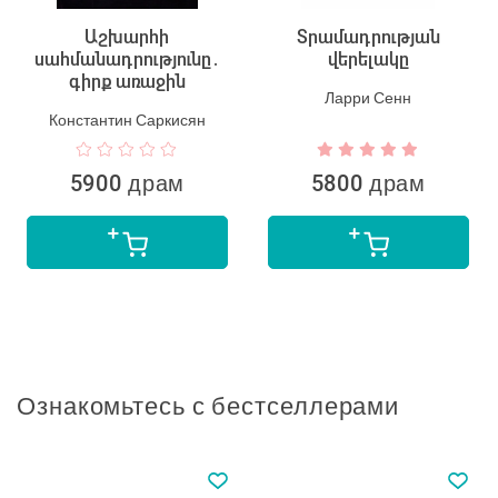
Աշխարհի
Տրամադրության
սահմանադրությունը․
վերելակը
գիրք առաջին
Ларри Сенн
Константин Саркисян
5900 драм
5800 драм
Ознакомьтесь с бестселлерами