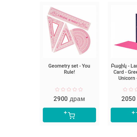
ook - My
Geometry set - You
Բացիկ - La
Large Plain -
Rule!
Card - Gre
 Freesia
Unicorn 
 драм
2900 драм
2050