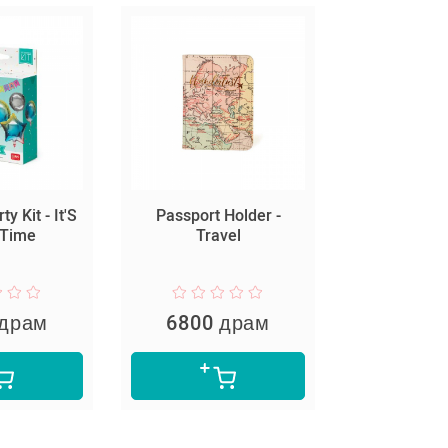
y Kit - It'S
Passport Holder -
Plain Not
 Time
Travel
Medium - T
 драм
6800 драм
2600 