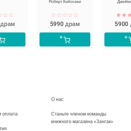
Роберт Кийосаки
Джеймс
 драм
5990 драм
5900
О нас
и оплата
Станьте членом команды
книжного магазина «Зангак»
тия