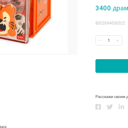
3400 дра
8052694030322
Расскажи своим 
вка