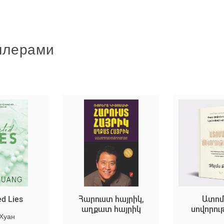
ллерами
ed Lies
Հարուստ հայրիկ,
Ատոմ
աղքատ հայրիկ
սովորու
 Хуан