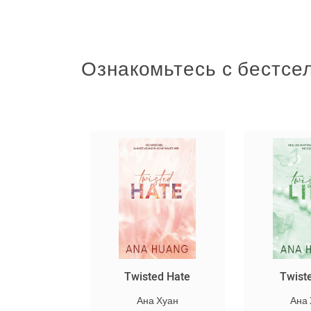
Ознакомьтесь с бестсе
սարյակ
Twisted Hate
Twist
նելը
Ана Хуан
Ана