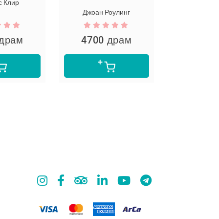
 Клир
Марион
Джоан Роулинг
 драм
4700 драм
5300 