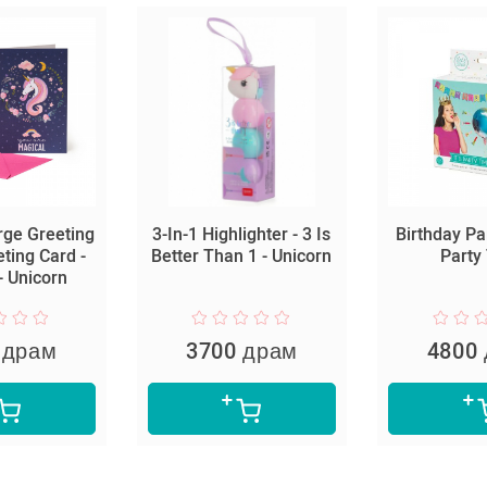
rge Greeting
3-In-1 Highlighter - 3 Is
Birthday Part
eting Card -
Better Than 1 - Unicorn
Party
- Unicorn
 драм
3700 драм
4800