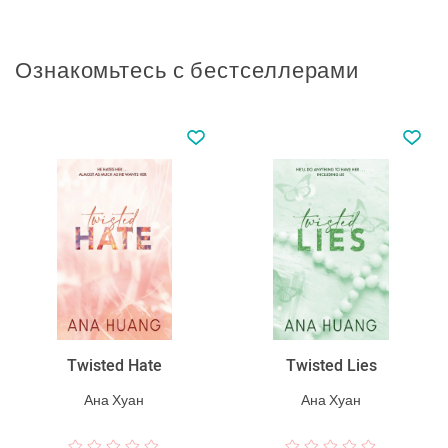
Ознакомьтесь с бестселлерами
Twisted Lies
Հարուստ հայրիկ,
աղքատ հայրիկ
Ана Хуан
Роберт Кийосаки