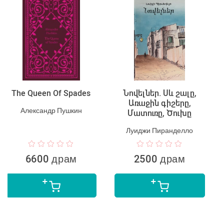
Նովելներ. Սև շալը,
Հոգատարության
Առաջին գիշերը,
կապանքներում
Մատուռը, Ծուխը
Генрих Бёлль
Луиджи Пиранделло
2500 драм
5990 драм