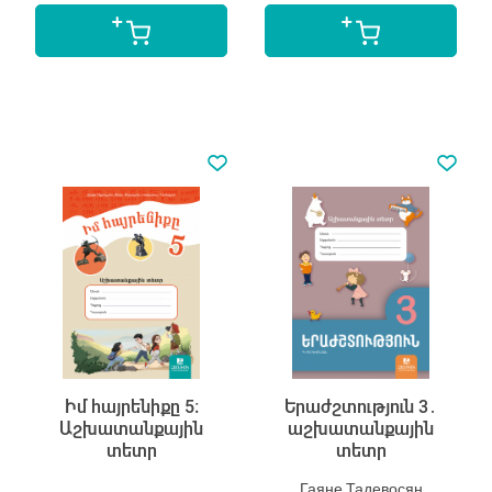
Իմ հայրենիքը 5։
Երաժշտություն 3․
Աշխատանքային
աշխատանքային
տետր
տետր
Гаяне Тадевосян