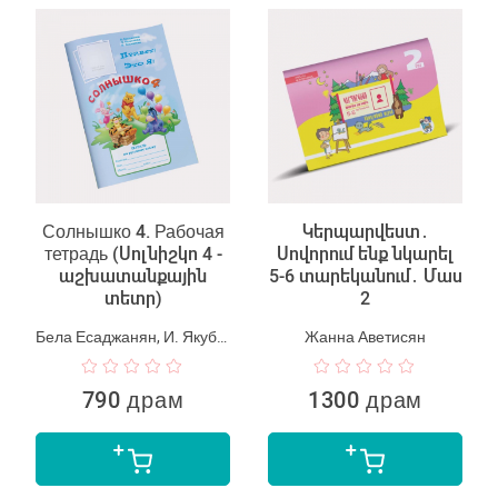
Солнышко 4. Рабочая
Կերպարվեստ․
тетрадь (Սոլնիշկո 4 -
Սովորում ենք նկարել
աշխատանքային
5-6 տարեկանում․ Մաս
տետր)
2
Бела Есаджанян, И. Якубова
Жанна Аветисян
790 драм
1300 драм