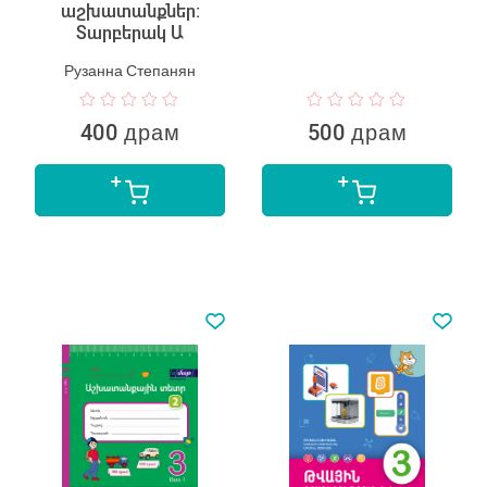
աշխատանքներ:
Տարբերակ Ա
Рузанна Степанян
400 драм
500 драм