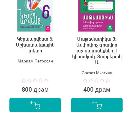
Կերպարվեստ 6:
Մաթեմատիկա 3:
Աշխատանքային
Ամփոփիչ գրավոր
տետր
աշխատանքներ։ I
կիսամյակ։ Տարբերակ
Мариам Петросян
Ա
Сократ Мкртчян
800 драм
400 драм