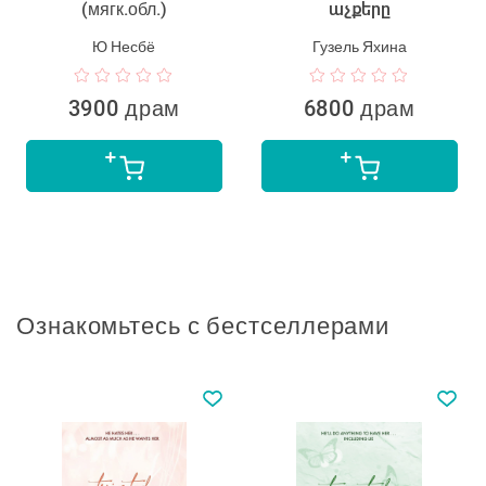
(мягк.обл.)
աչքերը
Ю Несбё
Гузель Яхина
3900 драм
6800 драм
Ознакомьтесь с бестселлерами