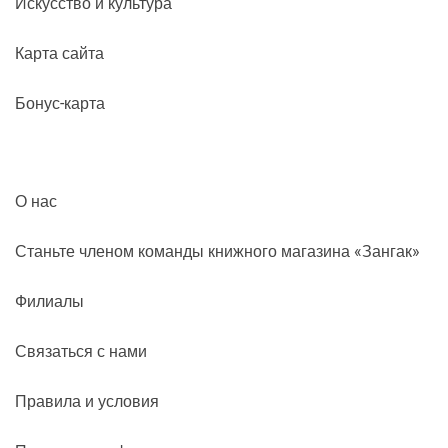
Искусство и культура
Карта сайта
Бонус-карта
О нас
Станьте членом команды книжного магазина «Зангак»
Филиалы
Связаться с нами
Правила и условия