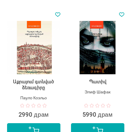
Աքրայում գտնված
Պատիվ
ձեռագիրը
Элиф Шафак
Пауло Коэльо
2990 драм
5990 драм