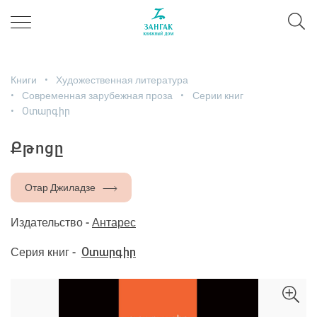
Книги
Художественная литература
Современная зарубежная проза
Серии книг
Օտարգիր
Քթոցը
Отар Джиладзе
Издательство -
Антарес
Серия книг -
Օտարգիր