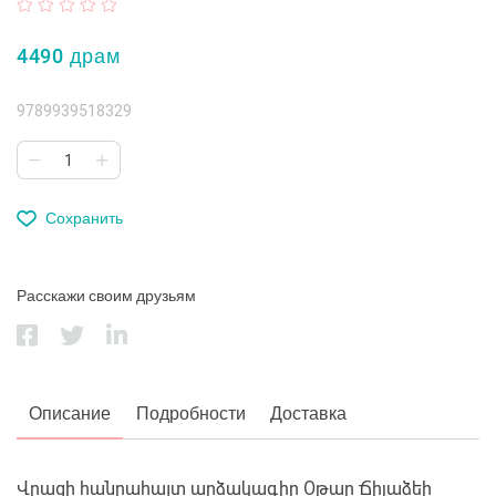
4490 драм
9789939518329
Сохранить
Расскажи своим друзьям
Описание
Подробности
Доставка
Վրացի հանրահայտ արձակագիր Օթար Ճիլաձեի