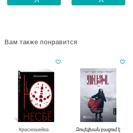
Вам также понравится
Красношейка
Զուլեյխան բացում է