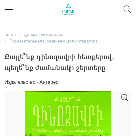
Книги
Детская литература
Познавательная и развивающая литература
Քայլե՞նք դինոզավրի հետքերով,
պեղե՞նք ժամանակի շերտերը
Издательство -
Антарес