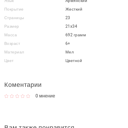
Язык
Армянский
Покрытие
Жесткий
Страницы
23
Размер
21x34
Масса
692 грамм
Возраст
6+
Материал
Мел
Цвет
Цветной
Коментарии
0
мнение
Вам также понравится