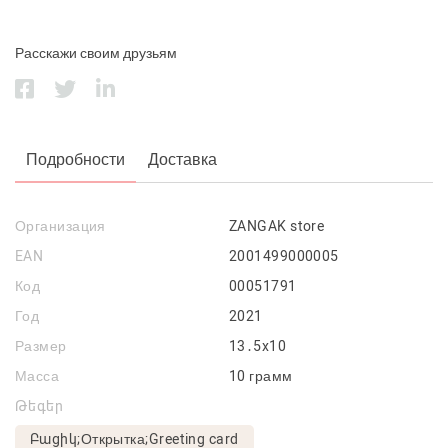
Расскажи своим друзьям
Подробности
Доставка
Организация
ZANGAK store
EAN
2001499000005
Код
00051791
Год
2021
Размер
13․5x10
Масса
10 грамм
Թեգեր
Բացիկ;Открытка;Greeting card