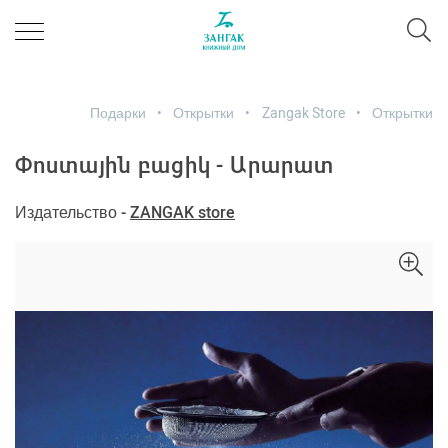
Подарки
Открытки
Zangak Store
Открытки
Փոստային բացիկ - Արարատ
Издательство -
ZANGAK store