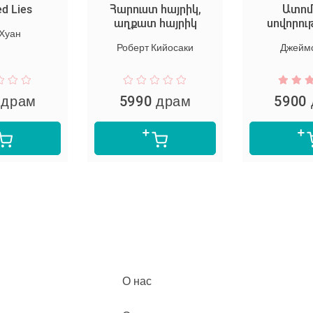
ed Lies
Հարուստ հայրիկ,
Ատոմ
աղքատ հայրիկ
սովորու
 Хуан
Роберт Кийосаки
Джеймс
 драм
5990 драм
5900
О нас