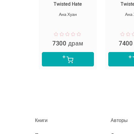
սարյակ
Twisted Hate
Twist
նելը
Ана Хуан
Ана
пер Ли
 драм
7300 драм
7400
Книги
Авторы