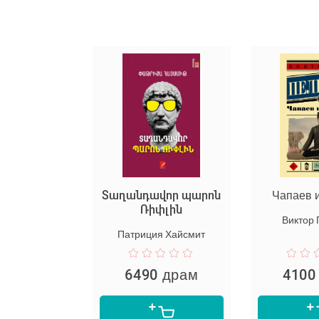
 Gaze
Տաղանդավոր պարոն
Чапаев 
Ռիփլին
 Шафак
Виктор
Патриция Хайсмит
 драм
6490 драм
4100