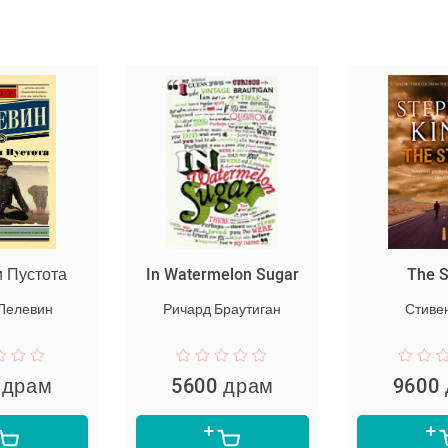
и Пустота
In Watermelon Sugar
The 
 Пелевин
Ричард Браутиган
Стивен
 драм
5600 драм
9600