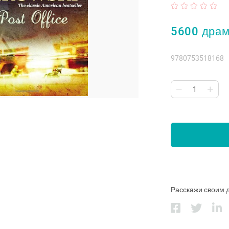
5600 дра
9780753518168
Расскажи своим 