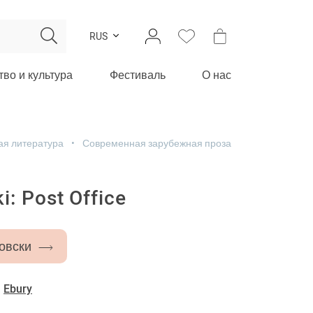
RUS
тво и культура
Фестиваль
О нас
ая литература
Современная зарубежная проза
: Post Office
овски
-
Ebury