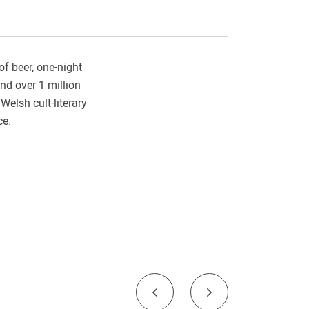
of beer, one-night
nd over 1 million
elsh cult-literary
ce.