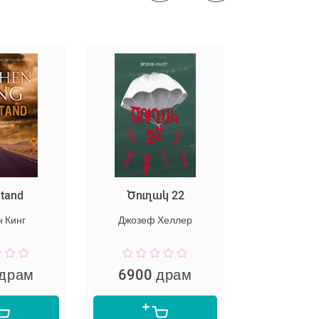
Stand
Ծուղակ 22
Мертва
 Кинг
Джозеф Хеллер
Стивен
 драм
6900 драм
3600 