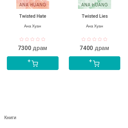
Twisted Hate
Twisted Lies
Ана Хуан
Ана Хуан
7300 драм
7400 драм
Книги