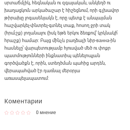
սրտաճմլիկ, հեգնական ու զգայական, անկեղծ ու
խաղացկուն արկածաշար է հիշեցնում, որի գլխավոր
թիրախը լոգասենյակն է, որը պետք է անպայման
հաշվարկել-փնտրել-գտնել տաք, հոսող ջրի տակ
(հրա՜շք) լողանալու (իսկ եթե երկու ձեռքով՝ կրկնակի՛
հրաշք) համար: Բայց մինչև բաղձալի նիր-ванна-ին
հասնելը՝ վարպետությամբ հյուսված մեծ ու փոքր
պատմությունների ինքնատիպ պենելոպյան
գործվածքն է, որին, ստեղծման պահից արդեն,
վերապահված էր դառնալ մերօրյա
առասպելապատում:
Коментарии
0
мнение