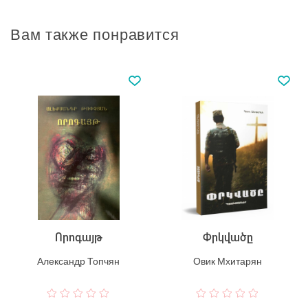
Вам также понравится
Որոգայթ
Փրկվածը
Александр Топчян
Овик Мхитарян