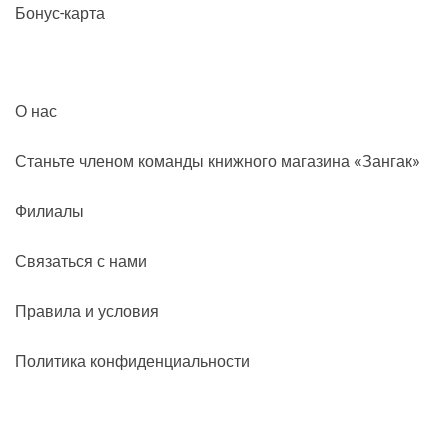
Бонус-карта
О нас
Станьте членом команды книжного магазина «Зангак»
Филиалы
Связаться с нами
Правила и условия
Политика конфиденциальности