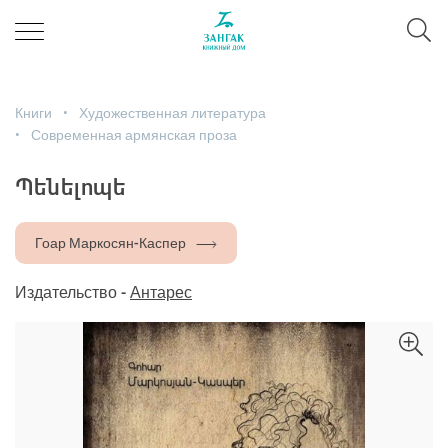
Книги
Художественная литература
Современная армянская проза
Պենելոպե
Гоар Маркосян-Каспер
Издательство -
Антарес