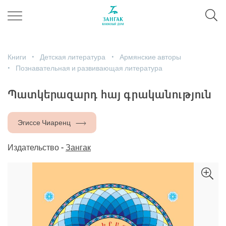
Книги
Детская литература
Армянские авторы
Познавательная и развивающая литература
Պատկերազարդ հայ գրականություն
Эгиссе Чиаренц
Издательство -
Зангак