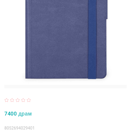
7400 драм
8052694029401