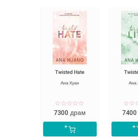
սարյակ
Twisted Hate
Twist
նելը
Ана Хуан
Ана
пер Ли
 драм
7300 драм
7400