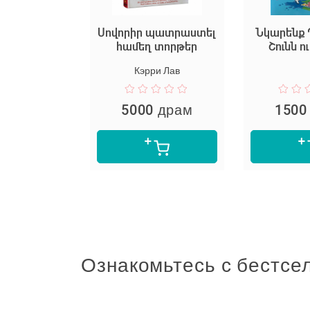
ք ֆուտբոլ
Սովորիր պատրաստել
Նկարենք
րելով
համեղ տորթեր
Շունն ո
Кэрри Лав
 драм
5000 драм
1500
Ознакомьтесь с бестсе