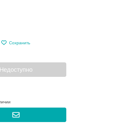
м
Сохранить
Недоступно
личии