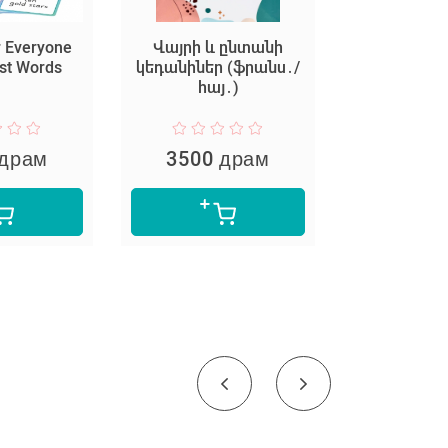
r Everyone
Վայրի և ընտանի
Նկարենք 
rst Words
կեդանիներ (ֆրանս․/
Պոչատ 
հայ․)
 драм
3500 драм
1500 