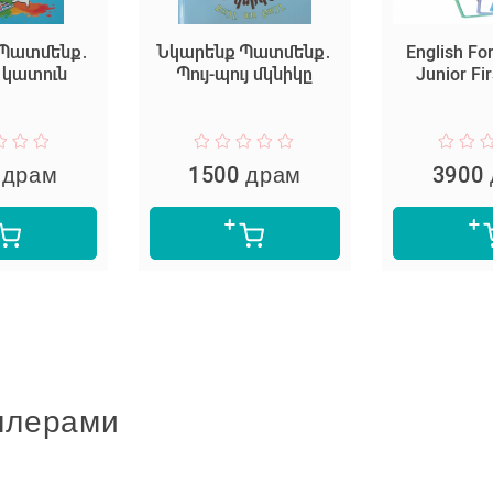
 Պատմենք․
Նկարենք Պատմենք․
English Fo
ւ կատուն
Պույ-պույ մկնիկը
Junior Fi
 драм
1500 драм
3900
ллерами