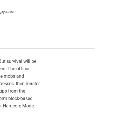
друзьям
t survival will be
ce. The official
ile mobs and
rtresses, then master
tips from the
tform block-based
or Hardcore Mode,