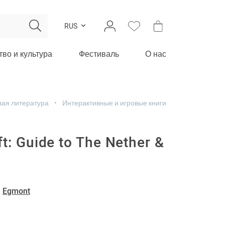
RUS
тво и культура
Фестиваль
О нас
вая литература
Интерактивные и игровые книги
t: Guide to The Nether &
-
Egmont