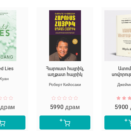
ed Lies
Հարուստ հայրիկ,
Ատոմ
աղքատ հայրիկ
սովորու
 Хуан
Роберт Кийосаки
Джеймс
 драм
5990 драм
5900