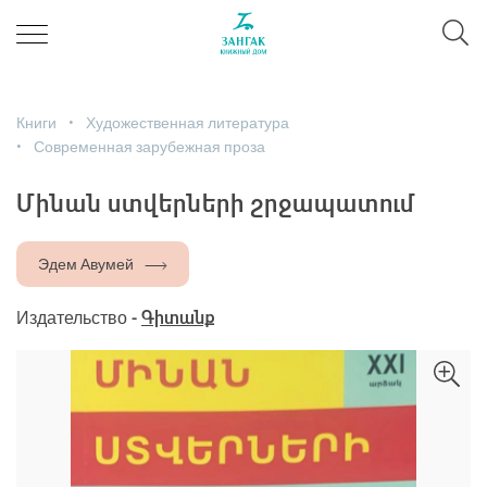
Книги
Художественная литература
Современная зарубежная проза
Մինան ստվերների շրջապատում
Эдем Авумей
Издательство -
Գիտանք