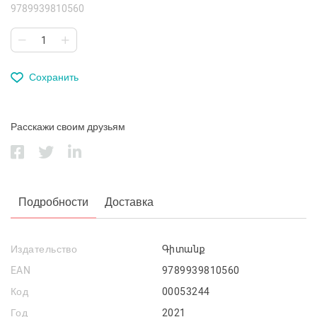
9789939810560
Сохранить
Расскажи своим друзьям
Подробности
Доставка
Издательство
Գիտանք
EAN
9789939810560
Код
00053244
Год
2021