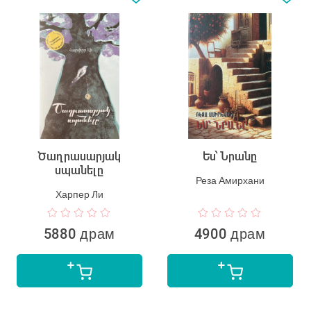
Ծաղրասարյակ
Ես՝ Նրանը
սպանելը
Реза Амирхани
Харпер Ли
5880 драм
4900 драм