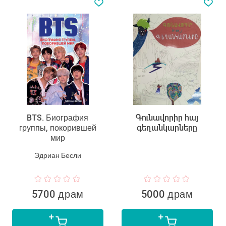
BTS. Биография
Գունավորիր հայ
группы, покорившей
գեղանկարները
мир
Эдриан Бесли
5700 драм
5000 драм