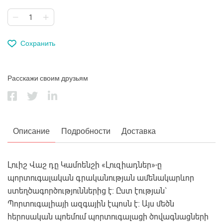
Сохранить
Расскажи своим друзьям
Описание
Подробности
Доставка
Լուիշ Վաշ դը Կամոենշի «Լուզիադներ»-ը
պորտուգալական գրականության ամենակարևոր
ստեղծագործություններից է։ Ըստ էության`
Պորտուգալիայի ազգային էպոսն է։ Այս մեծն
հերոսական պոեմում պորտուգալացի ծովագնացների