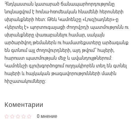
Հնդկաստան կատարած ճանապարհորդությունը
նույնացվում է հունա-հռոմեական հնամենի հերոսների
սխրանքների հետ։ Թեև Կամոենշը «Լուզիադներ»-ը
«կերտել է» պորտուգալացի ժողովրդի պատմությունն ու
սխրանքները փառաբանելու համար, սակայն
արծարծվող թեմաներն ու համատեքստերը արձագանք
են գտնում այլ ժողովուրդների, այդ թվում՝ հայերի,
հարուստ պատմության մեջ և ավանդույթներում։
Կամոենշի գլուխգործոցում ուղղակիորեն տեղ են գտնել
հայերի և հայկական թագավորությունների մասին
հիշատակումները։
Коментарии
0
мнение