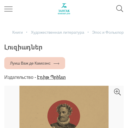
Книги
Художественная литература
Эпос и Фольклор
Լուզիադներ
Луиш Важ де Камоэнс
Издательство -
Էդիթ Պրինտ