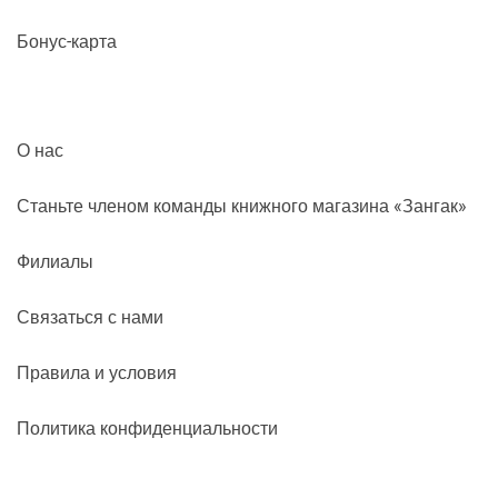
Бонус-карта
О нас
Станьте членом команды книжного магазина «Зангак»
Филиалы
Связаться с нами
Правила и условия
Политика конфиденциальности