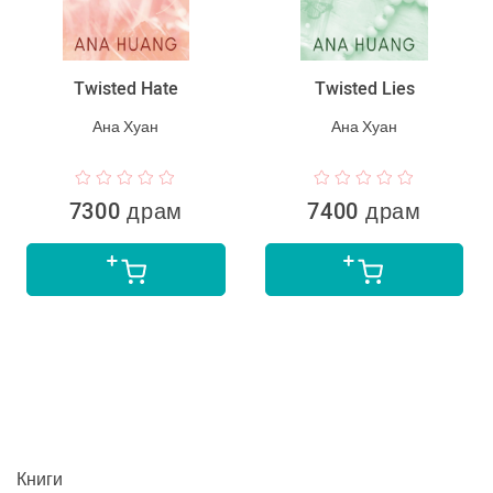
Twisted Hate
Twisted Lies
Ана Хуан
Ана Хуан
7300 драм
7400 драм
Книги