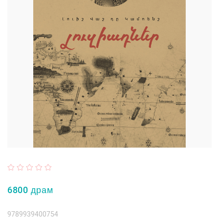
6800 драм
9789939400754