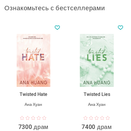
Ознакомьтесь с бестселлерами
Twisted Hate
Twisted Lies
Ана Хуан
Ана Хуан
7300 драм
7400 драм