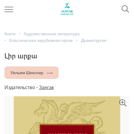
Книги
Художественная литература
Классическая зарубежная проза
Драматургия
Լիր արքա
Уильям Шекспир
Издательство -
Зангак