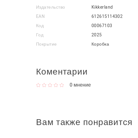
Издательство
Kikkerland
EAN
612615114302
Код
00067103
Год
2025
Покрытие
Коробка
Коментарии
0
мнение
Вам также понравится