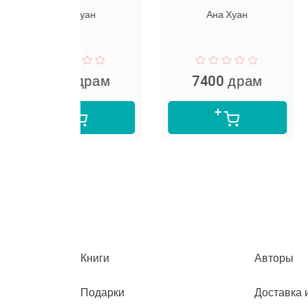
աղքատ
 Хуан
Ана Хуан
Роберт 
 драм
7400 драм
5990
Книги
Авторы
Подарки
Доставка 