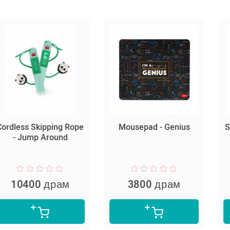
kipping Rope
Mousepad - Genius
Stoneware 
 Around
- Kitty - B
0 драм
3800 драм
6800