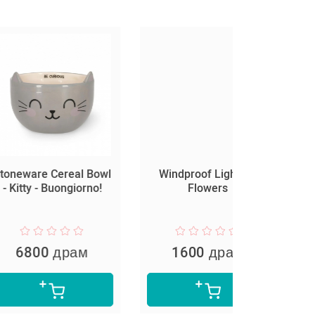
Cereal Bowl
Windproof Lighter -
Lunch Box -
uongiorno!
Flowers
DAI
 драм
1600 драм
9400 