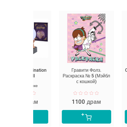
er Divination
Гравити Фолз.
Cordless S
al Ball
Раскраска № 5 (Мэйбл
- Jump
с кошкой)
ьд Лемке
 драм
1100 драм
1040