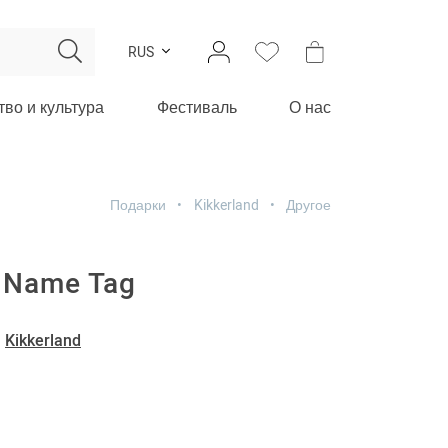
RUS
тво и культура
Фестиваль
О нас
Подарки
Kikkerland
Другое
p Name Tag
-
Kikkerland
м