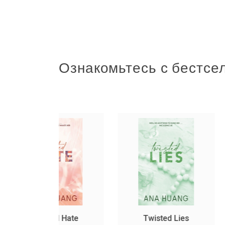
Ознакомьтесь с бестсе
ed Hate
Twisted Lies
Հարուստ