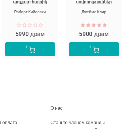
 հայրիկ
սովորություններ
Փիլիսո
քա
Кийосаки
Джеймс Клир
Джоан Р
 драм
5900 драм
4700
О нас
и оплата
Станьте членом команды