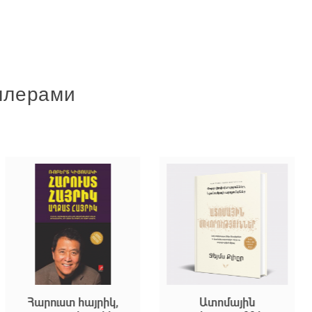
ллерами
 հայրիկ,
Ատոմային
Հարրի Փ