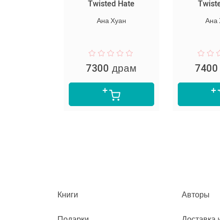
սարյակ
Twisted Hate
Twist
նելը
Ана Хуан
Ана
пер Ли
 драм
7300 драм
7400
Книги
Авторы
Подарки
Доставка 