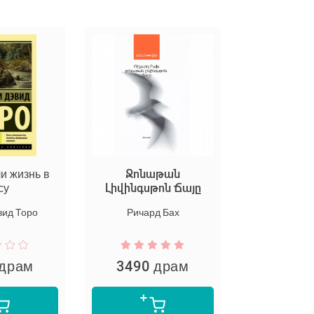
ли жизнь в
Ջոնաթան
Hell S
су
Լիվինգսթոն Ճայը
Рюноскэ А
вид Торо
Ричард Бах
 драм
3490 драм
6400 