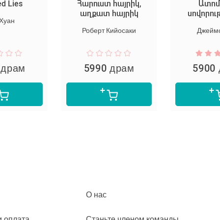
ed Lies
Հարուստ հայրիկ,
Ատոմ
աղքատ հայրիկ
սովորու
 Хуан
Роберт Кийосаки
Джеймс
 драм
5990 драм
5900
О нас
и оплата
Станьте членом команды