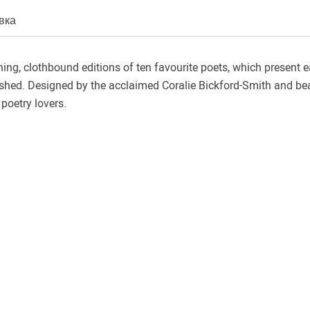
вка
ning, clothbound editions of ten favourite poets, which present 
ished. Designed by the acclaimed Coralie Bickford-Smith and beau
 poetry lovers.