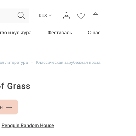
RUS
тво и культура
Фестиваль
О нас
ая литература
Классическая зарубежная проза
f Grass
н
-
Penguin Random House