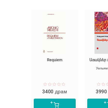
և ցասում
Requiem
Առակներ 
 Фолкнер
Уильям
 драм
3400 драм
3990