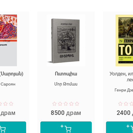
(Սարոյան)
Ուտոպիա
Уолден, и
ле
 Сароян
Մոր Թոմաս
Генри Дэ
 драм
8500 драм
2400