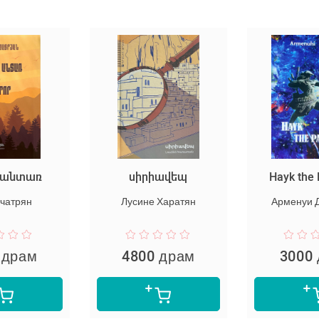
ց անտառ
սիրիավեպ
Hayk the 
ачатрян
Лусине Харатян
Арменуи 
 драм
4800 драм
3000