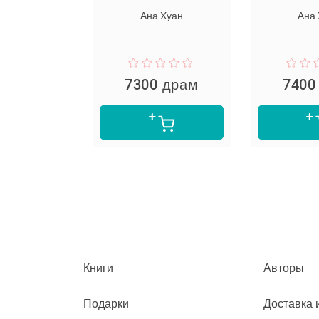
նելը
Ана Хуан
Ана
пер Ли
 драм
7300 драм
7400
Книги
Авторы
Подарки
Доставка 