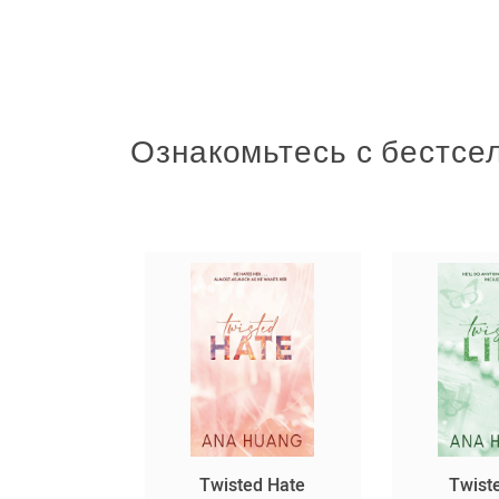
Ознакомьтесь с бестсе
սարյակ
Twisted Hate
Twist