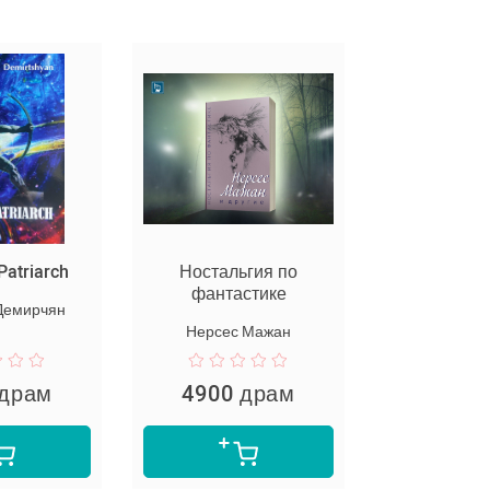
Patriarch
Ностальгия по
Յանուսի 
фантастике
Демирчян
Мгер Ар
Нерсес Мажан
 драм
4900 драм
1990 