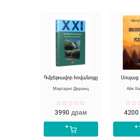
նակը
Գմբեթավոր հովանոցը
Սոսյա
Агабабян
Маргарит Деранц
Айк Х
 драм
3990 драм
4200