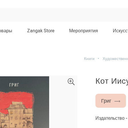
овары
Zangak Store
Мероприятия
Искусс
Книги
Художествен
Кот Иис
Григ
Издательство 