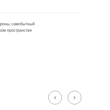
тороны, самобытный
ском пространстве