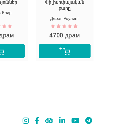
թյուններ
Փիլիսոփայական
արվ
քարը
 Клир
Марион
Джоан Роулинг
 драм
4700 драм
5300 