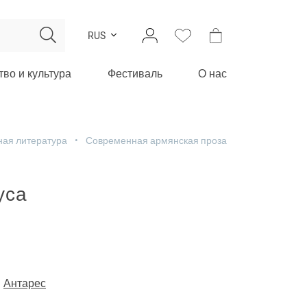
RUS
тво и культура
Фестиваль
О нас
ная литература
Современная армянская проза
уса
-
Антарес