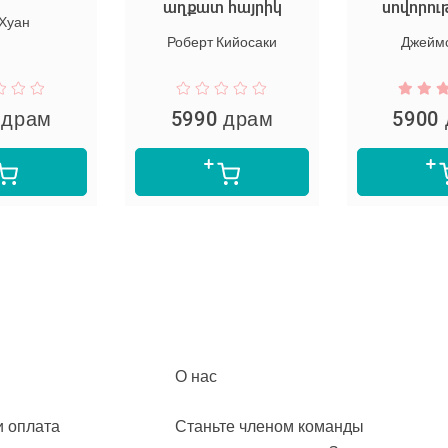
աղքատ հայրիկ
սովորու
 Хуан
Роберт Кийосаки
Джеймс
 драм
5990 драм
5900
О нас
и оплата
Станьте членом команды