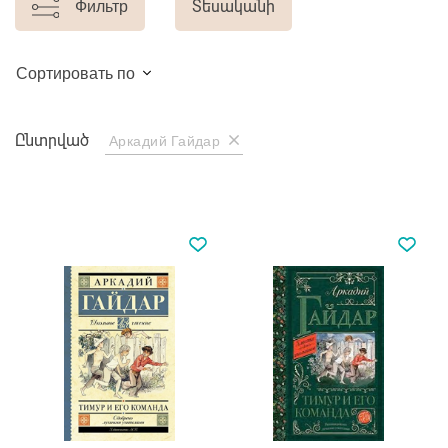
Фильтр
Տեսականի
Сортировать по
Ընտրված
Аркадий Гайдар