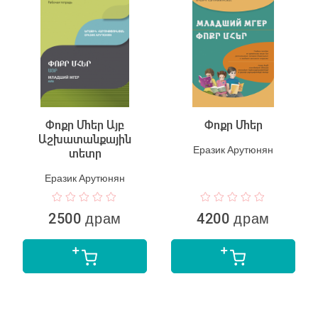
Փոքր Մհեր Այբ
Փոքր Մհեր
Աշխատանքային
Еразик Арутюнян
տետր
Еразик Арутюнян
2500 драм
4200 драм