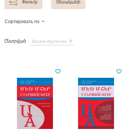
Фильтр
Տեսականի
Сортировать по
Ընտրված
Еразик Арутюнян