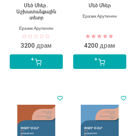
Մեծ Մհեր․
Մեծ Մհեր
Աշխատանքային
Еразик Арутюнян
տետր
Еразик Арутюнян
3200 драм
4200 драм