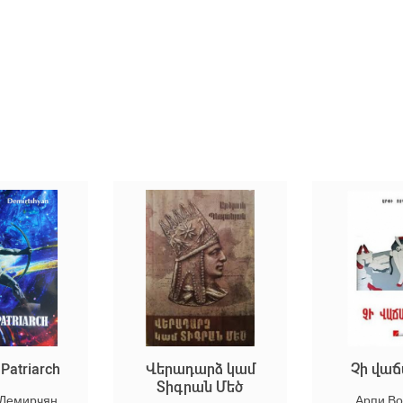
Վերադարձ կամ
Չի վաճառվում
Տիգրան Մեծ
Арпи Восканян