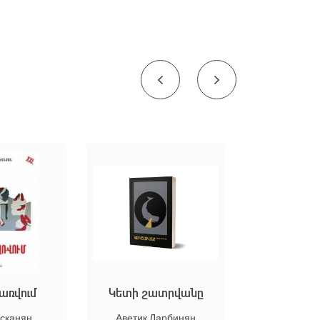
Կետի շատրվանը
Գերեզմանիա
Аветик Дарбинян
Ованес Григорян