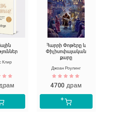
Հարրի Փոթերը և
Եկեք ստեղծենք մեծ
Փիլիսոփայական
արվեստ
քարը
Марион Дюшар
Джоан Роулинг
4700 драм
5300 драм