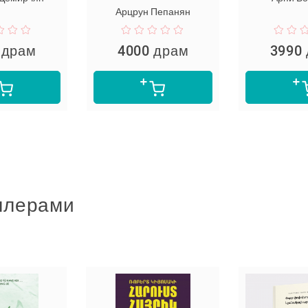
Арцрун Пепанян
4000 драм
3990 драм
ллерами