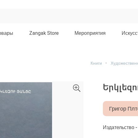
овары
Zangak Store
Мероприятия
Искусс
Книги
Художествен
Երկլեզո
Григор Плт
Издательство 