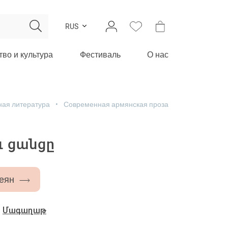
RUS
тво и культура
Фестиваль
О нас
ная литература
Современная армянская проза
ւ ցանցը
еян
-
Մագաղաթ