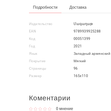
Подробности
Доставка
Издательство
Մագաղաթ
EAN
9789939925288
Код
00051399
Год
2021
Язык
Западный армянский
Покрытие
Мягкий
Страницы
96
Размер
165x110
Коментарии
0
мнение