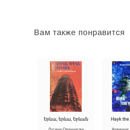
Вам также понравится
Երևա, երևա, Երևան
Hayk the Patriarch
Лусине Ованнисян
Арменуи Демирчян