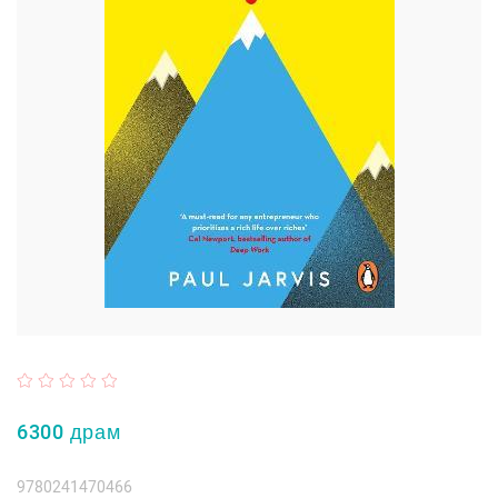
6300 драм
9780241470466