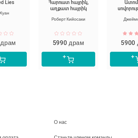
ies
Հարուստ հայրիկ,
Ատոմայ
աղքատ հայրիկ
սովորությո
н
Роберт Кийосаки
Джеймс Кл
рам
5990 драм
5900 д
О нас
и оплата
Станьте членом команды