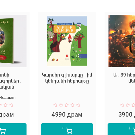
Կարմիր գլխարկը - իմ
Ա․ 39 հերոսնե
եր․
կենդանի հեքիաթը
մեկը
ն
н
4990 драм
3900 дра