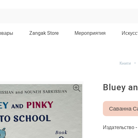
овары
Zangak Store
Мероприятия
Искусс
Книги
Bluey an
Саванна С
Издательство 