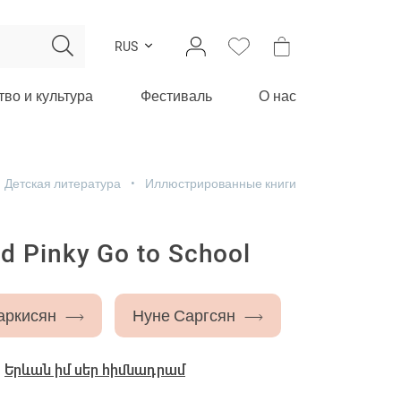
RUS
тво и культура
Фестиваль
О нас
Детская литература
Иллюстрированные книги
d Pinky Go to School
аркисян
Нуне Саргсян
-
Երևան իմ սեր հիմնադրամ