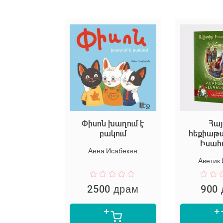
լյայի
Փիսոն խաղում է
Հայտնի
ը
բակում
հեքիաթագիրն
Իսահակյա
льес
Анна Исабекян
Аветик Исаакя
м
2500 драм
900 драм