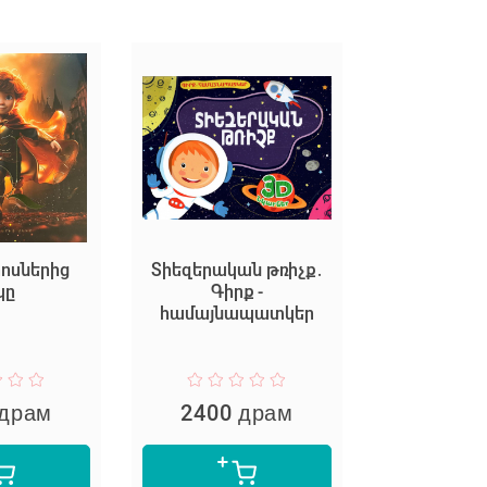
րից
Տիեզերական թռիչք․
Красавица и чудо
Գիրք -
в стиле Климт
համայնապատկեր
Евгения Ханоян
м
2400 драм
2200 драм