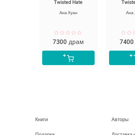
րյակ
Twisted Hate
Twisted L
լը
Ана Хуан
Ана Хуа
Ли
рам
7300 драм
7400 д
Книги
Авторы
Подарки
Доставка 