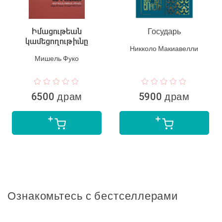
Իմացութեան
Государь
կամեցողութիւնը
Никколо Макиавелли
Мишель Фуко
6500 драм
5900 драм
Ознакомьтесь с бестселлерами